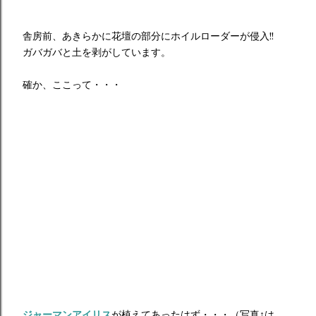
舎房前、あきらかに花壇の部分にホイルローダーが侵入!!
ガバガバと土を剥がしています。
確か、ここって・・・
ジャーマンアイリス
が植えてあったはず・・・（写真↑は