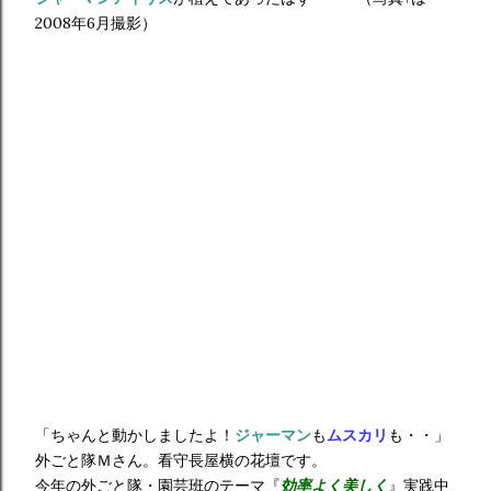
2008年6月撮影）
「ちゃんと動かしましたよ！
ジャーマン
も
ムスカリ
も・・」
外ごと隊Ｍさん。看守長屋横の花壇です。
今年の外ごと隊・園芸班のテーマ『
効率よく美しく
』実践中