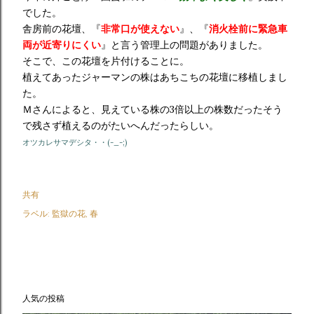
でした。
舎房前の花壇、『
非常口が使えない
』、『
消火栓前に緊急車
両が近寄りにくい
』と言う管理上の問題がありました。
そこで、この花壇を片付けることに。
植えてあったジャーマンの株はあちこちの花壇に移植しまし
た。
Ｍさんによると、見えている株の3倍以上の株数だったそう
で残さず植えるのがたいへんだったらしい。
オツカレサマデシタ・・(-_-;)
共有
ラベル:
監獄の花
春
人気の投稿