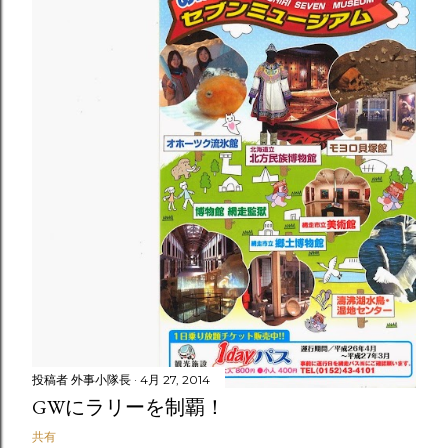
投稿者
外事小隊長
4月 27, 2014
GWにラリーを制覇！
共有