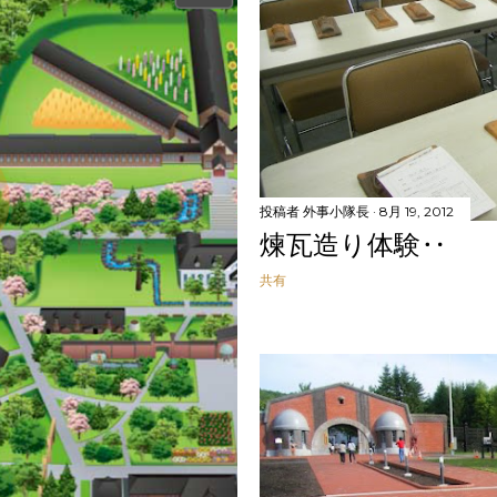
投稿者
外事小隊長
8月 19, 2012
煉瓦造り体験‥
共有