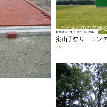
投稿者
curetre
8月 04, 2012
案山子祭り コン
共有