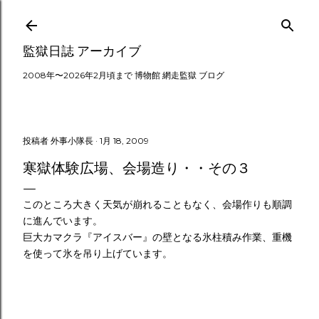
スキップしてメイン コンテンツに移動
監獄日誌 アーカイブ
2008年〜2026年2月頃まで 博物館 網走監獄 ブログ
投稿者
外事小隊長
1月 18, 2009
寒獄体験広場、会場造り・・その３
このところ大きく天気が崩れることもなく、会場作りも順調
に進んでいます。
巨大カマクラ『アイスバー』の壁となる氷柱積み作業、重機
を使って氷を吊り上げています。