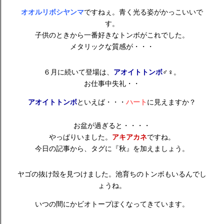
オオルリボシヤンマ
ですねぇ。青く光る姿がかっこいいで
す。
子供のときから一番好きなトンボがこれでした。
メタリックな質感が・・・
６月に続いて登場は、
アオイトトンボ
♂♀。
お仕事中失礼・・
アオイトトンボ
といえば・・・
ハート
に見えますか？
お盆が過ぎると・・・・
やっぱりいました。
アキアカネ
ですね。
今日の記事から、タグに『秋』を加えましょう。
ヤゴの抜け殻を見つけました。池育ちのトンボもいるんでし
ょうね。
いつの間にかビオトープぽくなってきています。