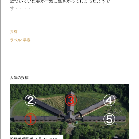
近づいていた春が一気に遠ざかってしまったようで
す・・・・
共有
ラベル:
早春
人気の投稿
投稿者
管理者
6月 23, 2025