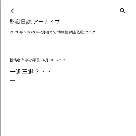
スキップしてメイン コンテンツに移動
監獄日誌 アーカイブ
2008年〜2026年2月頃まで 博物館 網走監獄 ブログ
投稿者
外事小隊長
4月 08, 2010
一進三退？・・