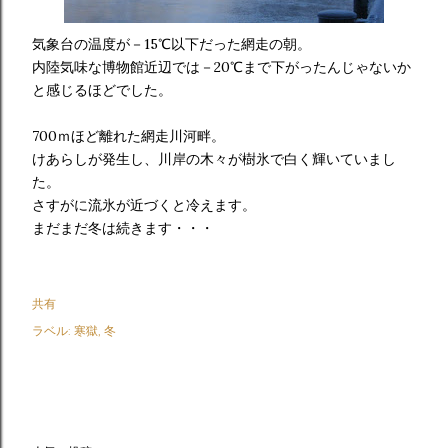
気象台の温度が－15℃以下だった網走の朝。
内陸気味な博物館近辺では－20℃まで下がったんじゃないか
と感じるほどでした。
700ｍほど離れた網走川河畔。
けあらしが発生し、川岸の木々が樹氷で白く輝いていまし
た。
さすがに流氷が近づくと冷えます。
まだまだ冬は続きます・・・
共有
ラベル:
寒獄
冬