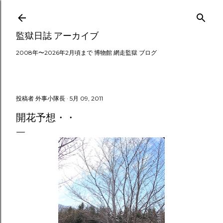
スキップしてメイン コンテンツに移動
監獄日誌 アーカイブ
2008年〜2026年2月頃まで 博物館 網走監獄 ブログ
投稿者
外事小隊長
5月 09, 2011
開花予想・・