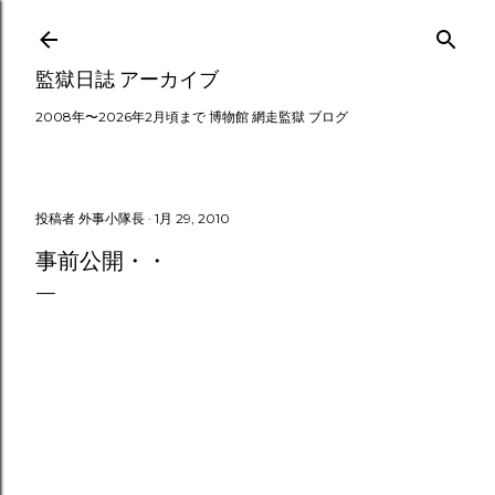
スキップしてメイン コンテンツに移動
監獄日誌 アーカイブ
2008年〜2026年2月頃まで 博物館 網走監獄 ブログ
投稿者
外事小隊長
1月 29, 2010
事前公開・・