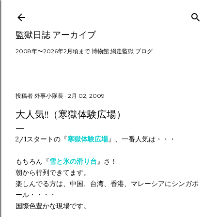
スキップしてメイン コンテンツに移動
監獄日誌 アーカイブ
2008年〜2026年2月頃まで 博物館 網走監獄 ブログ
投稿者
外事小隊長
2月 02, 2009
大人気!!（寒獄体験広場）
2/1スタートの『
寒獄体験広場
』、一番人気は・・・
もちろん『
雪と氷の滑り台
』さ！
朝から行列できてます。
楽しんでる方は、中国、台湾、香港、マレーシアにシンガポ
ール・・・・
国際色豊かな現場です。