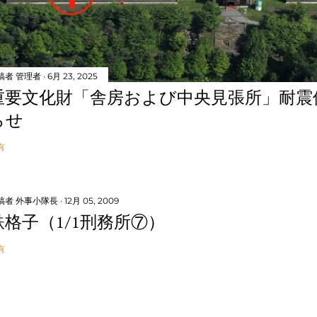
稿者
管理者
6月 23, 2025
重要文化財「舎房および中央見張所」耐震
らせ
有
稿者
外事小隊長
12月 05, 2009
鉄格子（1/1刑務所⑦）
有