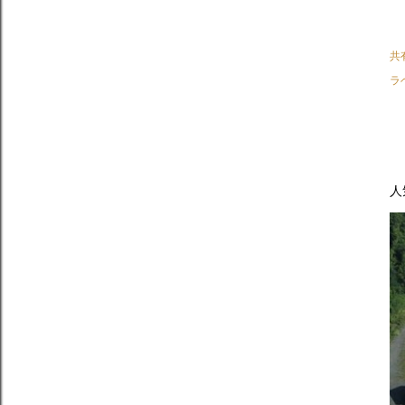
共
ラ
人