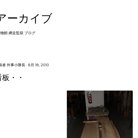
スキップしてメイン コンテンツに移動
 アーカイブ
博物館 網走監獄 ブログ
稿者
外事小隊長
8月 18, 2010
看板・・