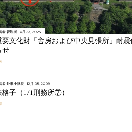
稿者
管理者
6月 23, 2025
重要文化財「舎房および中央見張所」耐震
らせ
有
稿者
外事小隊長
12月 05, 2009
鉄格子（1/1刑務所⑦）
有