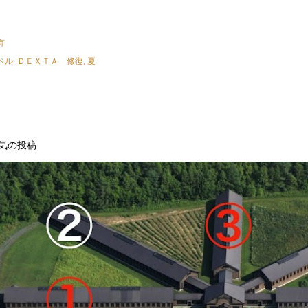
有
ベル:
ＤＥＸＴＡ 修復
夏
気の投稿