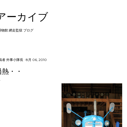
スキップしてメイン コンテンツに移動
 アーカイブ
 博物館 網走監獄 ブログ
稿者
外事小隊長
8月 06, 2010
過熱・・