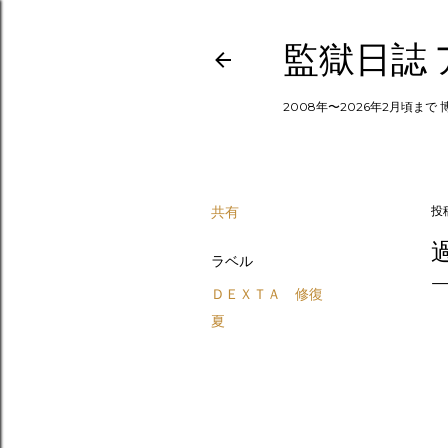
監獄日誌
2008年〜2026年2月頃まで
共有
投
ラベル
ＤＥＸＴＡ 修復
夏