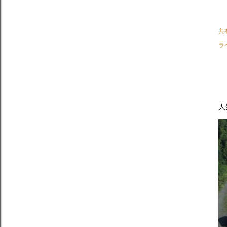
共
ラ
人