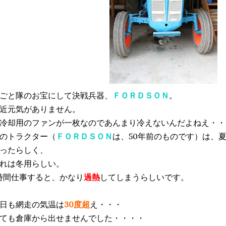
ごと隊のお宝にして決戦兵器、
ＦＯＲＤＳＯＮ
。
近元気がありません。
冷却用のファンが一枚なのであんまり冷えないんだよねえ・・
のトラクター（
ＦＯＲＤＳＯＮ
は、50年前のものです）は、
ったらしく、
れは冬用らしい。
時間仕事すると、かなり
過熱
してしまうらしいです。
日も網走の気温は
30度超
え・・・
ても倉庫から出せませんでした・・・・