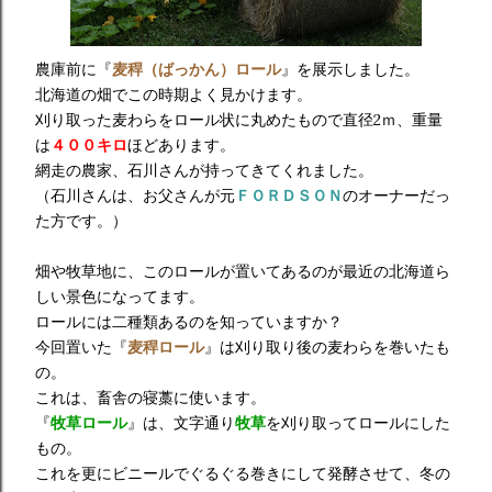
農庫前に『
麦稈（ばっかん）ロール
』を展示しました。
北海道の畑でこの時期よく見かけます。
刈り取った麦わらをロール状に丸めたもので直径2ｍ、重量
は
４００キロ
ほどあります。
網走の農家、石川さんが持ってきてくれました。
（石川さんは、お父さんが元
ＦＯＲＤＳＯＮ
のオーナーだっ
た方です。）
畑や牧草地に、このロールが置いてあるのが最近の北海道ら
しい景色になってます。
ロールには二種類あるのを知っていますか？
今回置いた『
麦稈ロール
』は刈り取り後の麦わらを巻いたも
の。
これは、畜舎の寝藁に使います。
『
牧草ロール
』は、文字通り
牧草
を刈り取ってロールにした
もの。
これを更にビニールでぐるぐる巻きにして発酵させて、冬の