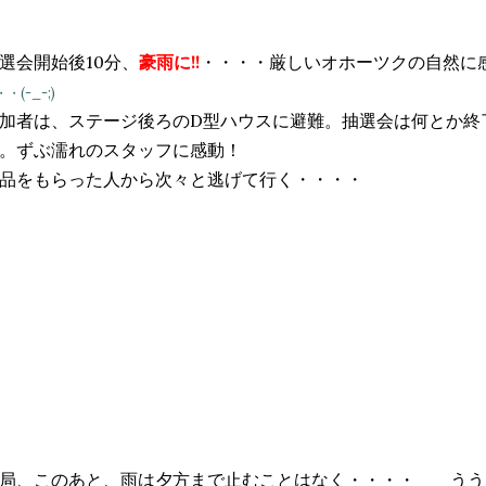
選会開始後10分、
豪雨に!!
・・・・厳しいオホーツクの自然に
・(-_-;)
加者は、ステージ後ろのD型ハウスに避難。抽選会は何とか終
。ずぶ濡れのスタッフに感動！
品をもらった人から次々と逃げて行く・・・・
局、このあと、雨は夕方まで止むことはなく・・・・ うう