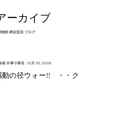
スキップしてメイン コンテンツに移動
 アーカイブ
 博物館 網走監獄 ブログ
稿者
外事小隊長
10月 05, 2009
感動の径ウォー!! ・・ク