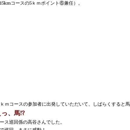
15kmコースの5ｋｍポイント⑥兼任）。
0ｋｍコースの参加者に出発していただいて、しばらくすると
っ、馬!?
ース巡回係の高谷さんでした。
で巡回、まさに感動！