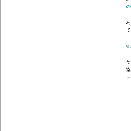
の
あ
て
「
暗
そ
協
ト