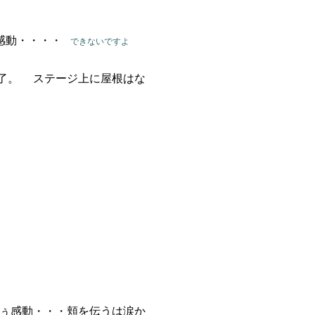
感動・・・・
できないですよ
了。 ステージ上に屋根はな
ぅ感動・・・頬を伝うは涙か