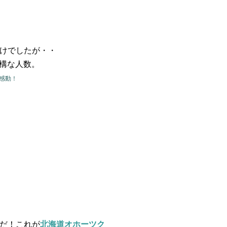
けでしたが・・
結構な人数。
感動！
だ！これが
北海道オホーツク