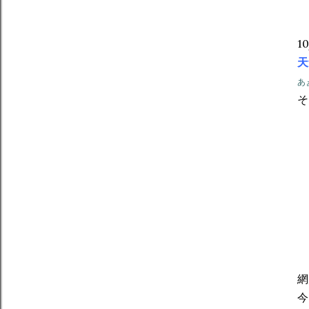
1
天
あ
網
今