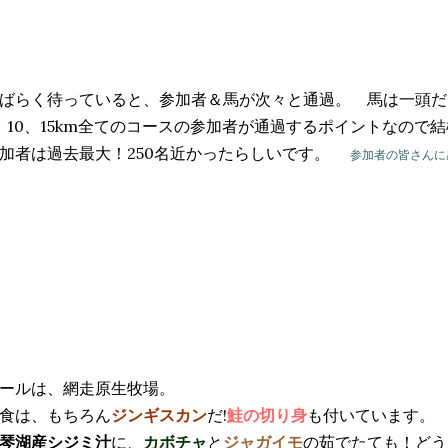
ばらく待っていると、参加者＆馬が次々と通過。 馬は一頭だ
、10、15km全てのコースの参加者が通過するポイントなので
加者は過去最大！250名近かったらしいです。
参加者の皆さんに
ールは、網走原生牧場。
食は、もちろん
ジンギスカン
だ!
鮭の切り身
も付いています。
琴湖産シジミ汁
に、
カボチャ
と
ジャガイモ
の茹でたても！どう