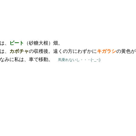
は、
ビート
（砂糖大根）畑。
は、
カボチャ
の収穫後。遠くの方にわずかに
キガラシ
の黄色が
ちなみに私は、車で移動。
馬乗れないし・・・(-_-;)