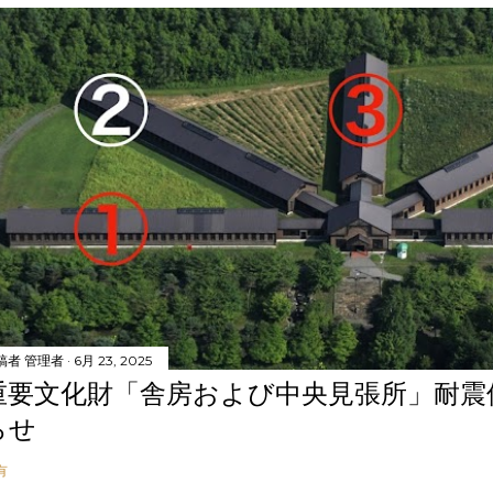
稿者
管理者
6月 23, 2025
重要文化財「舎房および中央見張所」耐震
らせ
有