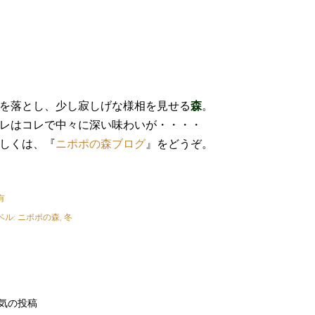
を落とし、少し寂しげな様相を見せる
森
。
レはコレで中々に深い味わいが・・・・
しくは、『
ニポポの森ブログ
』をどうぞ。
有
ベル:
ニポポの森
冬
気の投稿