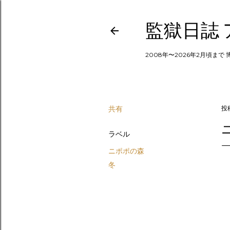
監獄日誌
2008年〜2026年2月頃まで
共有
投
ラベル
ニポポの森
冬