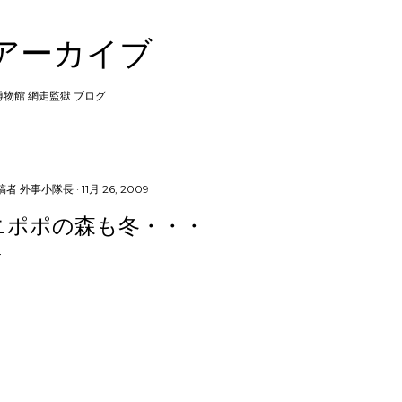
スキップしてメイン コンテンツに移動
 アーカイブ
 博物館 網走監獄 ブログ
稿者
外事小隊長
11月 26, 2009
ニポポの森も冬・・・