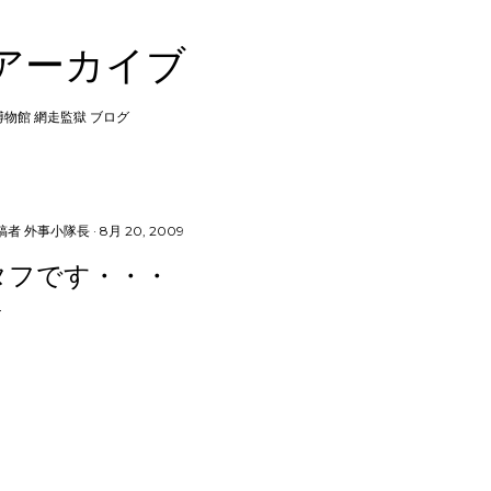
スキップしてメイン コンテンツに移動
 アーカイブ
 博物館 網走監獄 ブログ
稿者
外事小隊長
8月 20, 2009
タフです・・・