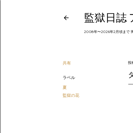
監獄日誌
2008年〜2026年2月頃まで
共有
投
ラベル
夏
監獄の花