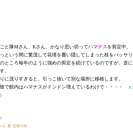
ごと隊Mさん、Kさん、かなり思い切って
ハマナス
を剪定中。
っという間に繁茂して花壇を覆い隠してしまった枝をバッサリ
のところ毎年のように強めの剪定を続けているのですが、逆に
す。
りに茂りすぎると、引っこ抜いて別な場所に移植します。
陰で館内はハマナスがドンドン増えているわけで・・・・
タ
)
有
ベル:
夏
監獄の花