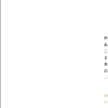
外
あ
こ
ま
余
お
_-;
共
ラ