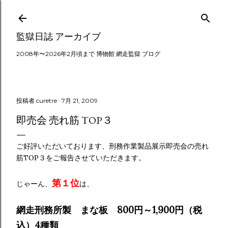
スキップしてメイン コンテンツに移動
監獄日誌 アーカイブ
2008年〜2026年2月頃まで 博物館 網走監獄 ブログ
投稿者
curetre
7月 21, 2009
即売会 売れ筋 TOP３
ご好評いただいております、刑務作業製品展示即売会の売れ
筋TOP３をご報告させていただきます。
第１位
じゃーん、
は、
網走刑務所製 まな板 800円～1,900円（税
込）4種類