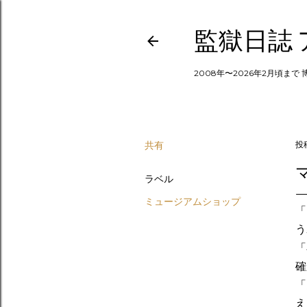
監獄日誌
2008年〜2026年2月頃まで
共有
投
ラベル
ミュージアムショップ
「
う
「
確
「
え