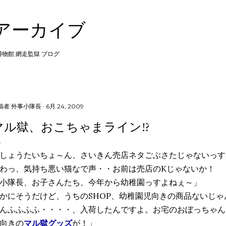
スキップしてメイン コンテンツに移動
 アーカイブ
 博物館 網走監獄 ブログ
稿者
外事小隊長
6月 24, 2009
マル獄、おこちゃまライン!?
しょうたいちょ～ん、さいきん売店ネタごぶさたじゃないっす
わっ、気持ち悪い猫なで声・・お前は売店のKじゃないか！
小隊長、お子さんたち、今年から幼稚園っすよねぇ～」
かにそうだけど、うちのSHOP、幼稚園児向きの商品ないじゃ
んふふふふ・・・・、入荷したんですよ。お宅のおぼっちゃん
向きの
マル獄グッズ
が！」