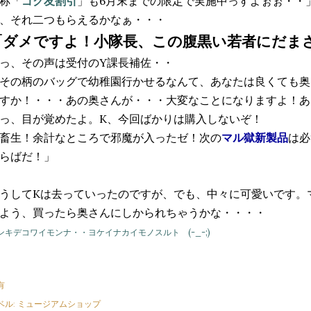
称「
ゴク友割引
」も6月末までの限定で実施中っすよぉぉ・・
、それ二つもらえるかなぁ・・・
「ダメですよ！小隊長、この腹黒い若者にだま
っ、その声は受付のY課長補佐・・
その柄のバッグで幼稚園行かせるなんて、あなたは良くても奥
すか！・・・あの奥さんが・・・大変なことになりますよ！あ
っ、目が覚めたよ。K、今回ばかりは購入しないぞ！
畜生！余計なところで邪魔が入ったゼ！次の
マル獄新製品
は必
らばだ！」
うしてKは去っていったのですが、でも、中々に可愛いです。
よう、買ったら奥さんにしかられちゃうかな・・・・
ンキデコワイモンナ・・ヨケイナカイモノスルト (-_-;)
有
ベル:
ミュージアムショップ