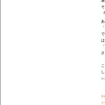
通
そ
あ
「
で
は
「
さ
こ
し
ホ
共
ラ