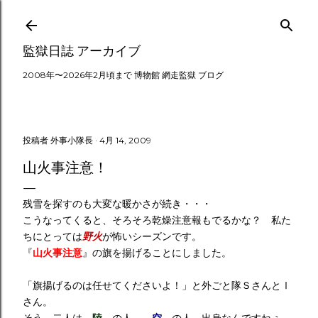
スキップしてメイン コンテンツに移動
監獄日誌 アーカイブ
2008年〜2026年2月頃まで 博物館 網走監獄 ブログ
投稿者
外事小隊長
4月 14, 2009
山火事注意！
残雪を探すのも大変な暖かさが続き・・・
こうなってくると、そろそろ乾燥注意報もでるかな？ 私た
ちにとっては
野火
が怖いシーズンです。
『
山火事注意
』の旗を揚げることにしました。
「旗揚げるのは任せてくださいよ！」と外ごと隊ＳさんとⅠ
さん。