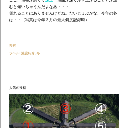
ここ、地盤が悪くて
凍上
（地面が凍り浮き上がること）が進
むと傾いちゃうんだよなあ・・・
倒れることはありませんけどね。だいじょぶかな、今年の冬
は・・（写真は今年３月の最大斜度記録時）
共有
ラベル:
施設紹介
冬
人気の投稿