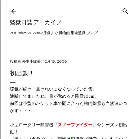
スキップしてメイン コンテンツに移動
監獄日誌 アーカイブ
2008年〜2026年2月頃まで 博物館 網走監獄 ブログ
投稿者
外事小隊長
12月 13, 2008
初出動！
暖気が続き一旦きれいになくなっていた雪。
油断してましたね。目が覚めると降雪10cm。
前回は小型のバケット車で間に合った館内除雪も当然追いつ
かず・・・
小型ロータリー除雪機『
スノーファイター
』今シーズン初出
動！