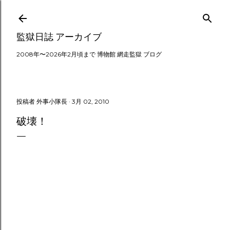
スキップしてメイン コンテンツに移動
監獄日誌 アーカイブ
2008年〜2026年2月頃まで 博物館 網走監獄 ブログ
投稿者
外事小隊長
3月 02, 2010
破壊！