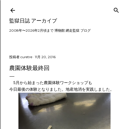
スキップしてメイン コンテンツに移動
監獄日誌 アーカイブ
2008年〜2026年2月頃まで 博物館 網走監獄 ブログ
投稿者
curetre
11月 20, 2016
農園体験最終回
5月から始まった農園体験ワークショップも
今日最後の体験となりました。地産地消を実践しました。