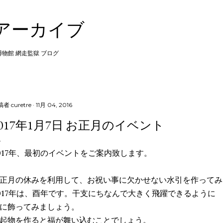
スキップしてメイン コンテンツに移動
 アーカイブ
 博物館 網走監獄 ブログ
稿者
curetre
11月 04, 2016
2017年1月7日 お正月のイベント
017年、最初のイベントをご案内致します。
正月の休みを利用して、お祝い事に欠かせない水引を作ってみ
017年は、酉年です。干支にちなんで大きく飛躍できるように
に飾ってみましょう。
起物を作ると福が舞い込むことでしょう。