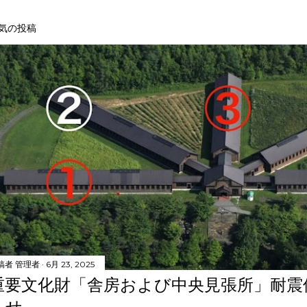
気の投稿
稿者
管理者
6月 23, 2025
重要文化財「舎房および中央見張所」耐震
らせ