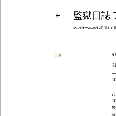
監獄日誌
2008年〜2026年2月頃まで
共有
投
2
お
2
袋
縁