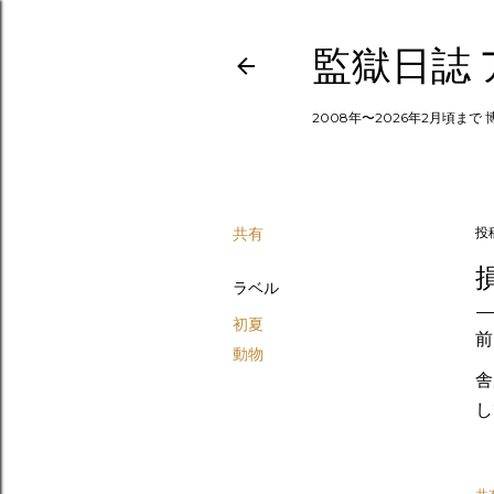
監獄日誌
2008年〜2026年2月頃まで
共有
投
ラベル
初夏
前
動物
舎
し