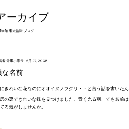
スキップしてメイン コンテンツに移動
 アーカイブ
 博物館 網走監獄 ブログ
稿者
外事小隊長
6月 27, 2008
損な名前
にきれいな花なのにオオイヌノフグリ・・と言う話を書いたん
房の裏できれいな蝶を見つけました。青く光る羽、でも名前は
てる気がしませんか。