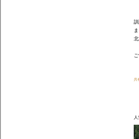
訓
ま
北
ご
共
人