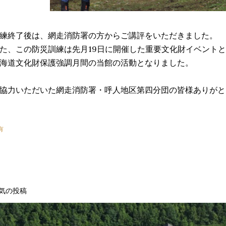
練終了後は、網走消防署の方からご講評をいただきました。
た、この防災訓練は先月19日に開催した重要文化財イベント
海道文化財保護強調月間の当館の活動となりました。
協力いただいた網走消防署・呼人地区第四分団の皆様ありがと
有
気の投稿