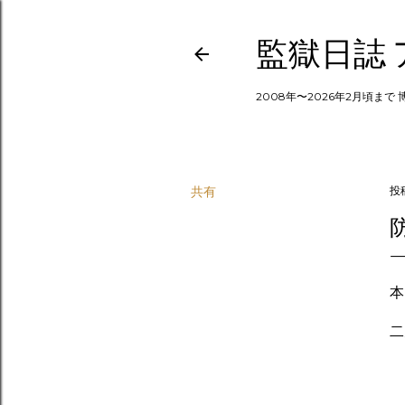
監獄日誌
2008年〜2026年2月頃まで
共有
投
本
二