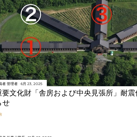
稿者
管理者
6月 23, 2025
重要文化財「舎房および中央見張所」耐震
らせ
有