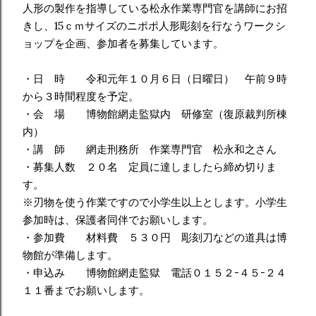
人形の製作を指導している松永作業専門官を講師にお招
きし、15ｃｍサイズのニポポ人形彫刻を行なうワークシ
ョップを企画、参加者を募集しています。
・日 時 令和元年１０月６日（日曜日） 午前９時
から３時間程度を予定。
・会 場 博物館網走監獄内 研修室（復原裁判所棟
内）
・講 師 網走刑務所 作業専門官 松永和之さん
・募集人数 ２０名 定員に達しましたら締め切りま
す。
※刃物を使う作業ですので小学生以上とします。小学生
参加時は、保護者同伴でお願いします。
・参加費 材料費 ５３０円 彫刻刀などの道具は博
物館が準備します。
・申込み 博物館網走監獄 電話０１５２-４５-２４
１１番までお願いします。