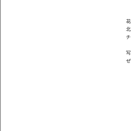
花
北
チ
写
ぜ