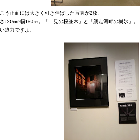
こう正面には大きく引き伸ばした写真が2枚。
さ120㎝×幅180㎝。「二見の桜並木」と「網走河畔の樹氷」。
い迫力ですよ。