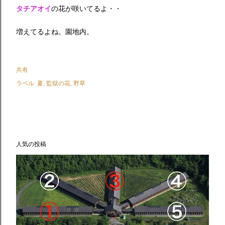
タチアオイ
の花が咲いてるよ・・
増えてるよね。園地内。
共有
ラベル:
夏
監獄の花
野草
人気の投稿