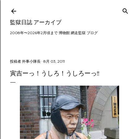
スキップしてメイン コンテンツに移動
監獄日誌 アーカイブ
2008年〜2026年2月頃まで 博物館 網走監獄 ブログ
投稿者
外事小隊長
8月 03, 2011
寅吉ーっ！うしろ！うしろーっ!!