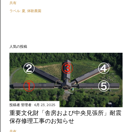
共有
ラベル:
夏
体験農園
人気の投稿
投稿者
管理者
6月 23, 2025
重要文化財「舎房および中央見張所」耐震
保存修理工事のお知らせ
共有