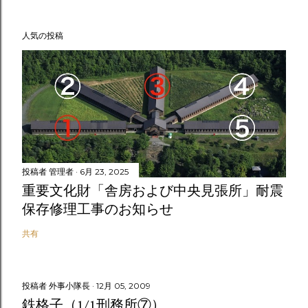
人気の投稿
投稿者
管理者
6月 23, 2025
重要文化財「舎房および中央見張所」耐震
保存修理工事のお知らせ
共有
投稿者
外事小隊長
12月 05, 2009
鉄格子（1/1刑務所⑦）