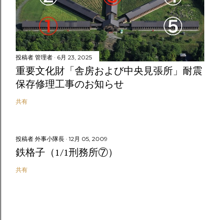
投稿者
管理者
6月 23, 2025
重要文化財「舎房および中央見張所」耐震
保存修理工事のお知らせ
共有
投稿者
外事小隊長
12月 05, 2009
鉄格子（1/1刑務所⑦）
共有