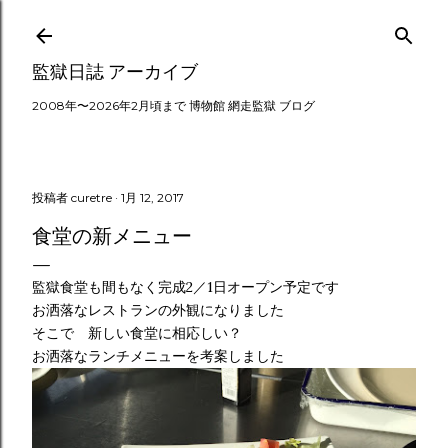
スキップしてメイン コンテンツに移動
監獄日誌 アーカイブ
2008年〜2026年2月頃まで 博物館 網走監獄 ブログ
投稿者
curetre
1月 12, 2017
食堂の新メニュー
監獄食堂も間もなく完成2／1日オープン予定です
お洒落なレストランの外観になりました
そこで 新しい食堂に相応しい？
お洒落なランチメニューを考案しました